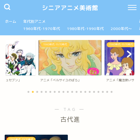
シニアアニメ美術館
ホーム
年代別アニメ
1960年代-1970年代
1980年代-1990年代
2000年代～
1960年代-1970年代
1960年代-1970年代
ッシュセブン」
アニメ「ベルサイユのばら」
アニメ「魔法使いサリ
― TAG ―
古代進
1960年代-1970年代