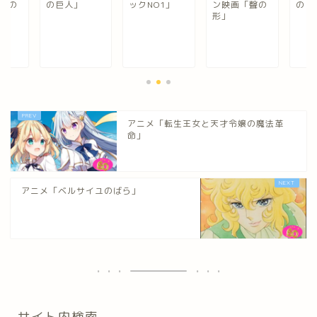
ックNO1」
ン映画「聲の
の巨人」
ック
形」
アニメ「転生王女と天才令嬢の魔法革
命」
アニメ「ベルサイユのばら」
サイト内検索