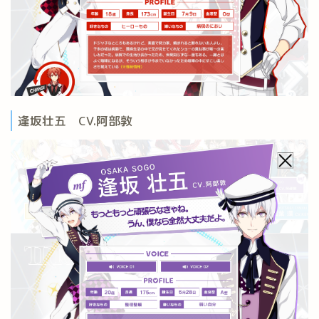
逢坂壮五 CV.阿部敦