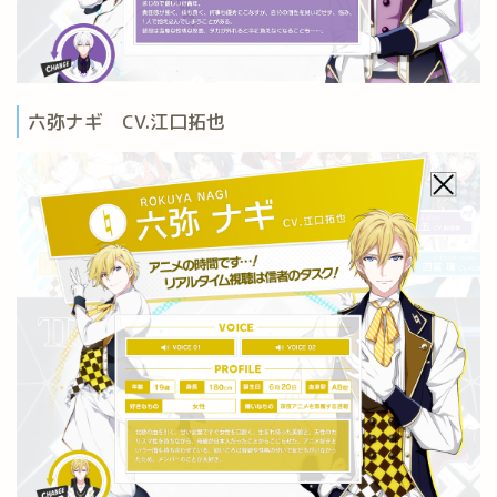
六弥ナギ CV.江口拓也