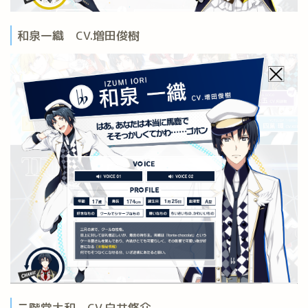
和泉一織 CV.増田俊樹
二階堂大和 CV.白井悠介