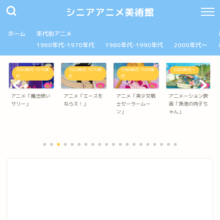
シニアアニメ美術館
ホーム
年代別アニメ
1960年代-1970年代
1980年代-1990年代
2000年代～
1960年代-1970年
1980年代-1990年
2000年代～
2000年代～
代
代
アニメ「エースを
アニメ「美少女戦
アニメーション映
アニメ「進撃の巨
ねらえ！」
士セーラームー
画「漁港の肉子ち
人」
ン」
ゃん」