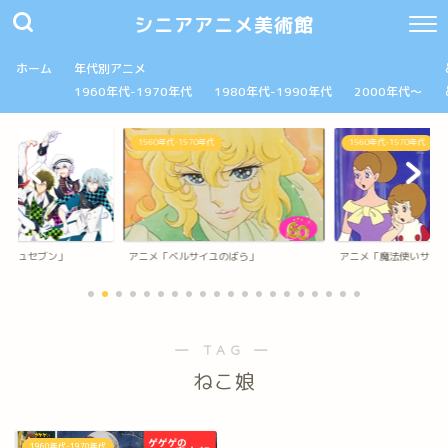
シニアアニメ美術館
ホーム
年代別アニメ
1960年代-1970年代
1980年代-1990年代
2000年代～
1960年代-1970年代
1960年代-1970年代
ッシュセブン」
アニメ「ベルサイユのばら」
アニメ「魔法使いサリ
― TAG ―
ねこ娘
1960年代-1970年代